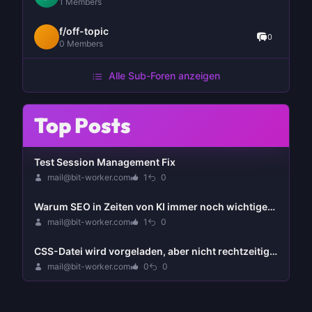
1 Members
f/off-topic
0
0 Members
Alle Sub-Foren anzeigen
Top Posts
Test Session Management Fix
mail@bit-worker.com
1
0
Warum SEO in Zeiten von KI immer noch wichtiger ist - GEO: Das neue Buzzword 2025
mail@bit-worker.com
1
0
CSS-Datei wird vorgeladen, aber nicht rechtzeitig genutzt - Preload-Warnung
mail@bit-worker.com
0
0