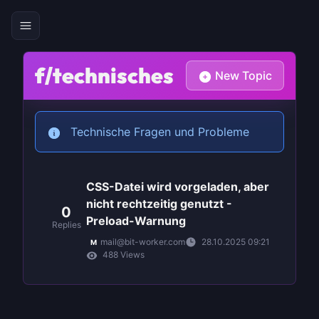
f/technisches
New Topic
Technische Fragen und Probleme
CSS-Datei wird vorgeladen, aber
nicht rechtzeitig genutzt -
0
Preload-Warnung
Replies
28.10.2025 09:21
mail@bit-worker.com
M
488 Views