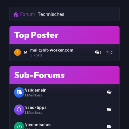
Forum
Technisches
Top Poster
mail@bit-worker.com
M
1
3
0
3 Posts
Sub-Forums
f/allgemein
1
1 Members
f/seo-tipps
1
1 Members
f/technisches
1