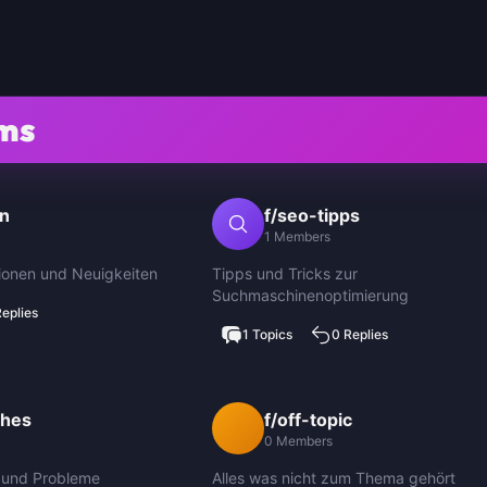
ms
in
f/seo-tipps
1 Members
ionen und Neuigkeiten
Tipps und Tricks zur
Suchmaschinenoptimierung
Replies
1 Topics
0 Replies
ches
f/off-topic
0 Members
 und Probleme
Alles was nicht zum Thema gehört