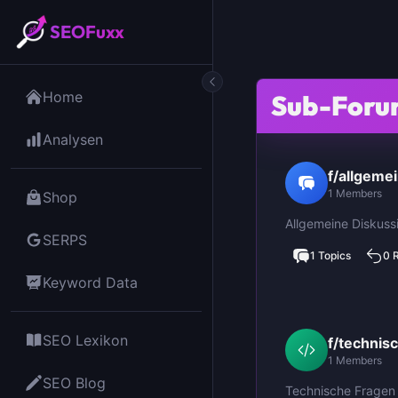
SEOFuxx
Home
Sub-Foru
Analysen
f/allgeme
1 Members
Shop
Allgemeine Diskuss
SERPS
1 Topics
0 
Keyword Data
SEO Lexikon
f/technis
1 Members
SEO Blog
Technische Fragen