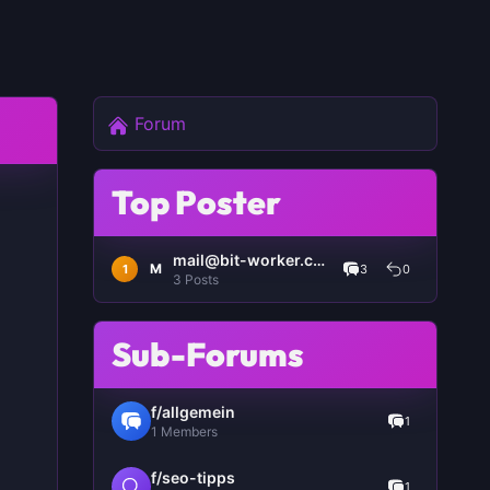
Forum
Top Poster
mail@bit-worker.com
M
1
3
0
3 Posts
Sub-Forums
f/allgemein
1
1 Members
f/seo-tipps
1