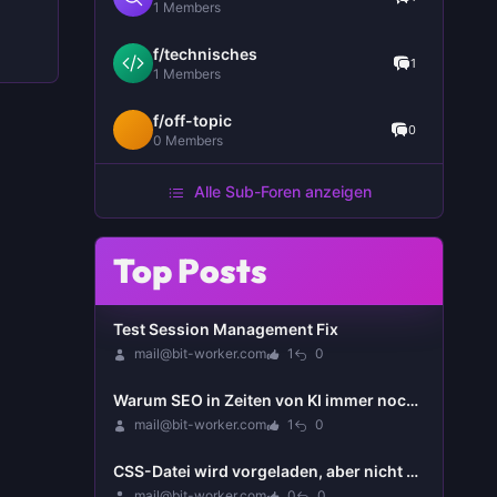
1 Members
f/technisches
1
1 Members
f/off-topic
0
0 Members
Alle Sub-Foren anzeigen
Top Posts
Test Session Management Fix
mail@bit-worker.com
1
0
Warum SEO in Zeiten von KI immer noch wichtiger ist - GEO: Das neue Buzzword 2025
mail@bit-worker.com
1
0
CSS-Datei wird vorgeladen, aber nicht rechtzeitig genutzt - Preload-Warnung
mail@bit-worker.com
0
0